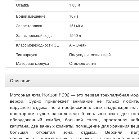
Осадка
1.83 м
Водоизмещение
107 т
Запас топлива
15140 л
Запас пресной воды
1500 л
Класс мореходности CE
A – Океан
Тип корпуса
Полуводоизмещающий
Материал корпуса
Стеклопластик
Описание
Моторная яхта Horizon FD92 — это первая трехпалубная мод
верфи. Судно привлекает внимание не только любите
парусного отдыха, но и профессиональных владельцев яхт.
просторном судне расположено 5 спальных кают для гост
оборудованный камбуз, большой салон, просторная каб
капитана, две ванных комнаты, помещение для хранения вещ
большая открытая зона отдыха. Верхняя пал
оборудована джакузи на шесть человек, а также зоной активн