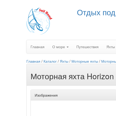
Отдых под
Главная
О море
Путешествия
Яхты
Главная
/
Каталог
/
Яхты
/
Моторные яхты
/
Моторны
Моторная яхта Horizon
Изображения