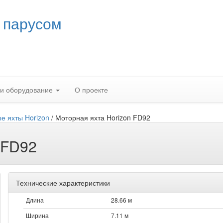
 парусом
 и оборудование
О проекте
е яхты Horizon
/
Моторная яхта Horizon FD92
 FD92
Технические характеристики
Длина
28.66 м
Ширина
7.11 м