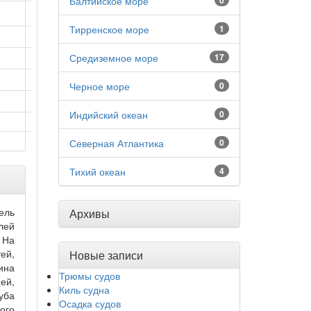
Балтийское море
0
Тирренское море
1
Средиземное море
17
Черное море
0
Индийский океан
0
Северная Атлантика
0
Тихий океан
4
ель
Архивы
лей
 На
ей,
Новые записи
ина
Трюмы судов
ей,
Киль судна
уба
Осадка судов
ого