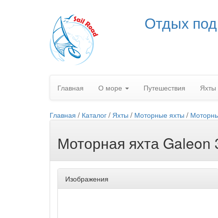
Отдых под
Главная
О море
Путешествия
Яхты
Главная
/
Каталог
/
Яхты
/
Моторные яхты
/
Моторны
Моторная яхта Galeon
Изображения