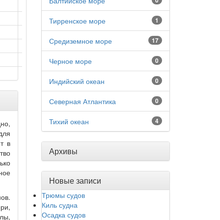
Балтийское море
0
Тирренское море
1
Средиземное море
17
Черное море
0
Индийский океан
0
Северная Атлантика
0
Тихий океан
4
но,
для
т в
Архивы
тво
ько
ное
Новые записи
Трюмы судов
ов.
Киль судна
ри,
Осадка судов
лы,