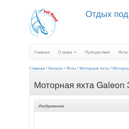
Отдых под
Главная
О море
Путешествия
Яхты
Главная
/
Каталог
/
Яхты
/
Моторные яхты
/
Моторны
Моторная яхта Galeon 
Изображения