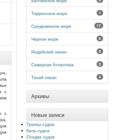
Балтийское море
0
Тирренское море
1
Средиземное море
17
Черное море
0
Индийский океан
0
Северная Атлантика
0
но,
Тихий океан
4
ыла
мых
а с
Архивы
нем
о с
Новые записи
ыха,
Трюмы судов
для
Киль судна
для
Осадка судов